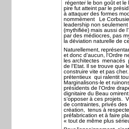
régenter le bon goût et l
pire fut atteint par le pré
à attaquer des formes mod
nommément
Le Corbusie
leadership non seulement
(mythifiée) mais aussi de l
par des médiocres, pas my
la déviation naturelle de ce
Naturellement, représenta
et donc d’aucun, l’Ordre 
les architectes
menacés
de l’Etat. Il se trouve que 
construire vite et pas cher
prétentieux
qui ralentit to
Marginalisons-le et ruinons
présidents de l’Ordre drap
dignitaire du Beau omiren
s’opposer à ces projets.
V
de contraintes, privés des 
création,
tenus à respecte
préfabrication et à faire p
« tout de même plus série