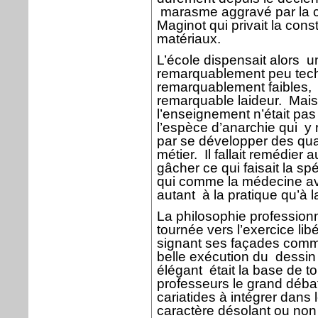
marasme aggravé par la co
Maginot qui privait la cons
matériaux.
L’école dispensait alors
u
remarquablement peu tec
remarquablement faibles,
remarquable laideur.
Mais 
l’enseignement n’était pa
l’espèce d’anarchie qui
y 
par se développer des qua
métier.
Il fallait remédier
gâcher ce qui faisait la sp
qui comme la médecine ava
autant
à la pratique qu’à l
La philosophie professionn
tournée vers l’exercice libé
signant ses façades comme
belle exécution du
dessin
élégant
était la base de to
professeurs le grand débat 
cariatides à intégrer dans 
caractère désolant ou non