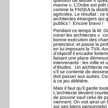
question de laisser « que
manne ». L’Ordre est prêt à
comme la FNSEA la distri
agricoles. Le résultat : ce
architectes étrangers qui 
publics !
Encore bravo !
Pendant ce temps là M. Gi
ruiner les architectes « co
bonne exécution des chant
protecteur, et passe la pro
en lui imposant la TVA. Ave
d’objectif il encadre forte
faisant une place démesu
intervenants : les mille et
d’études.
Un architecte n
s’il se contente de dessine
doit passer aux autres. Ce
à ce jeu délétère.
Mais il faut qu’il garde tout
L’architecte devient courti
de pouvoir sauf celui de pa
viennent. On voit ainsi u
sur ses biens personnels)