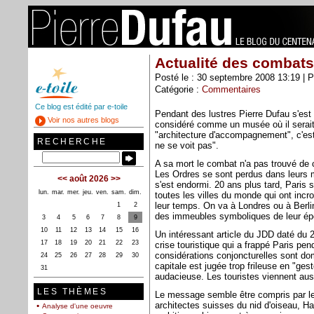
Actualité des combats
Posté le : 30 septembre 2008 13:19 | P
Catégorie :
Commentaires
Ce blog est édité par e-toile
Pendant des lustres Pierre Dufau s'est b
Voir nos autres blogs
considéré comme un musée où il serait i
"architecture d'accompagnement", c'est
RECHERCHE
ne se voit pas".
A sa mort le combat n'a pas trouvé de 
Les Ordres se sont perdus dans leurs
<<
août 2026
>>
s'est endormi. 20 ans plus tard, Paris
lun.
mar.
mer.
jeu.
ven.
sam.
dim.
toutes les villes du monde qui ont inc
leur temps. On va à Londres ou à Berli
1
2
des immeubles symboliques de leur ép
3
4
5
6
7
8
9
10
11
12
13
14
15
16
Un intéressant article du JDD daté du 
17
18
19
20
21
22
23
crise touristique qui a frappé Paris pen
considérations conjoncturelles sont do
24
25
26
27
28
29
30
capitale est jugée trop frileuse en "ges
31
audacieuse. Les touristes viennent aus
LES THÈMES
Le message semble être compris par le
architectes suisses du nid d'oiseau, Ha
Analyse d'une oeuvre