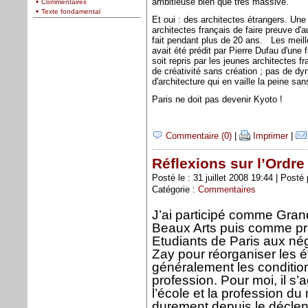
ambitieuse bien que très massive.
Commentaires
Texte fondamental
Et oui : des architectes étrangers. Une 
architectes français de faire preuve d'a
fait pendant plus de 20 ans. Les meille
avait été prédit par Pierre Dufau d'une 
soit repris par les jeunes architectes f
de créativité sans création ; pas de d
d'architecture qui en vaille la peine s
Paris ne doit pas devenir Kyoto !
Commentaire (0)
|
Imprimer
|
Réflexions sur l’Ordre
Posté le : 31 juillet 2008 19:44 | Posté
Catégorie :
Commentaires
J’ai participé comme Gran
Beaux Arts puis comme pré
Etudiants de Paris aux n
Zay pour réorganiser les é
généralement les condition
profession. Pour moi, il s’a
l’école et la profession du
durement depuis le déclen